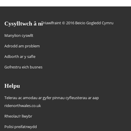
Cysylltwch â ni
Hawlfraint © 2016 Beicio Gogledd Cymru
Manylion cyswllt
Adrodd am problem
Adborth ar y safle
Gofrestru eich busnes
Helpu
Telerau ac amodau ar gyfer pinnau cyfleusterau ar aap
ridenorthwales.co.uk
Rheolau’r llwybr
Polisi preifatrwydd