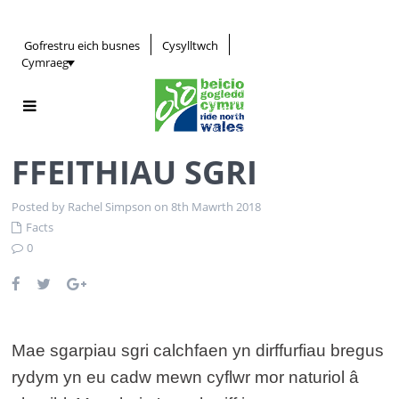
Gofrestru eich busnes
Cysylltwch
Cymraeg
FFEITHIAU SGRI
Posted by Rachel Simpson on 8th Mawrth 2018
Facts
0
Mae sgarpiau sgri calchfaen yn dirffurfiau bregus
rydym yn eu cadw mewn cyflwr mor naturiol â