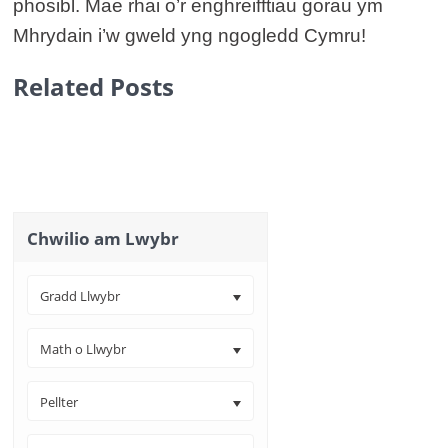
phosibl. Mae rhai o’r enghreifftiau gorau ym
Mhrydain i’w gweld yng ngogledd Cymru!
Related Posts
Chwilio am Lwybr
Gradd Llwybr
Math o Llwybr
Pellter