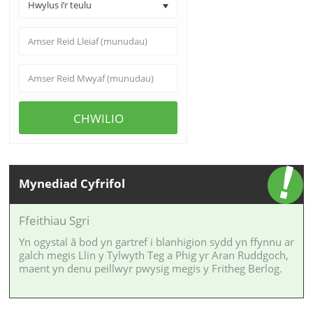
Hwylus i’r teulu
CHWILIO
Mynediad Cyfrifol
Ffeithiau Sgri
Yn ogystal â bod yn gartref i blanhigion sydd yn ffynnu ar
galch megis Llin y Tylwyth Teg a Phig yr Aran Ruddgoch,
maent yn denu peillwyr pwysig megis y Fritheg Berlog.