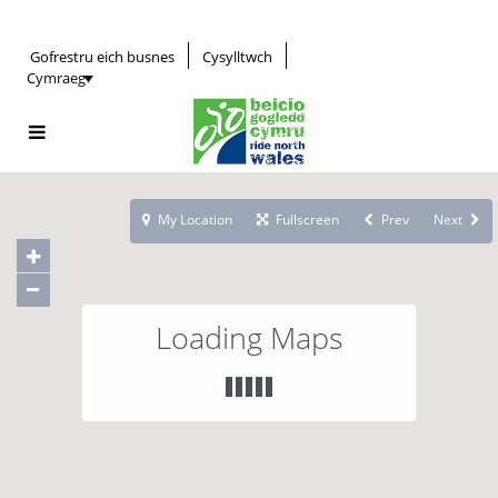
Gofrestru eich busnes
Cysylltwch
Cymraeg
My Location
Fullscreen
Prev
Next
Loading Maps