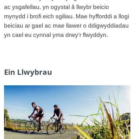
ac ysgafellau, yn ogystal â llwybr beicio
mynydd i brofi eich sgiliau. Mae hyfforddi a llogi
beiciau ar gael ac mae llawer o ddigwyddiadau
yn cael eu cynnal yma drwy’r flwyddyn.
Ein Llwybrau