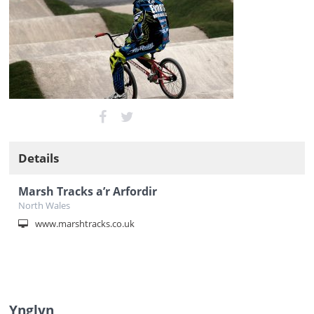
Details
Marsh Tracks a’r Arfordir
North Wales
www.marshtracks.co.uk
Ynglyn