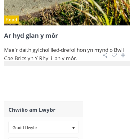
Road
Ar hyd glan y môr
Mae'r daith gylchol lled-drefol hon yn mynd o Bwll
Cae Brics yn Y Rhyl i lan y môr.
Chwilio am Lwybr
Gradd Llwybr