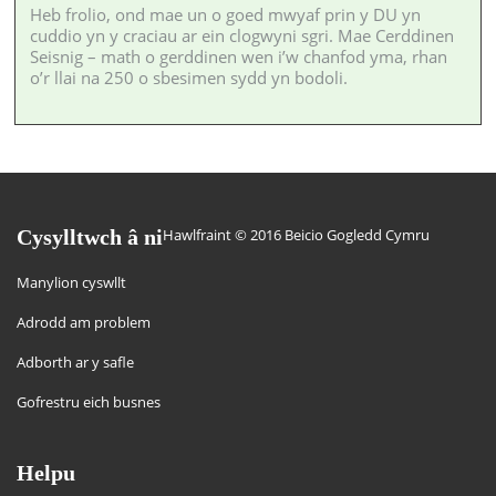
Heb frolio, ond mae un o goed mwyaf prin y DU yn
cuddio yn y craciau ar ein clogwyni sgri. Mae Cerddinen
Seisnig – math o gerddinen wen i’w chanfod yma, rhan
o’r llai na 250 o sbesimen sydd yn bodoli.
Cysylltwch â ni
Hawlfraint © 2016 Beicio Gogledd Cymru
Manylion cyswllt
Adrodd am problem
Adborth ar y safle
Gofrestru eich busnes
Helpu