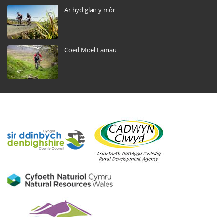
Ar hyd glan y môr
Coed Moel Famau