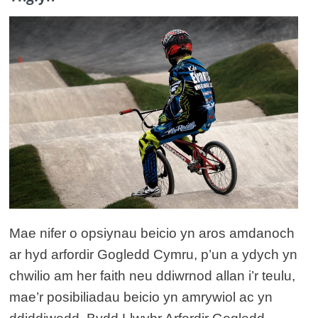
Mae nifer o opsiynau beicio yn aros amdanoch
ar hyd arfordir Gogledd Cymru, p’un a ydych yn
chwilio am her faith neu ddiwrnod allan i’r teulu,
mae’r posibiliadau beicio yn amrywiol ac yn