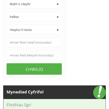
Math o Llwybr
Pellter
Hwylus i’r teulu
CHWILIO
Mynediad Cyfrifol
Ffeithiau Sgri