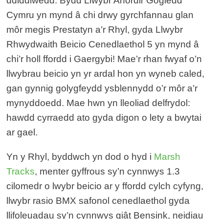
ddiddiwedd. Bydd Llwybr Arfordir Gogledd
Cymru yn mynd â chi drwy gyrchfannau glan
môr megis Prestatyn a’r Rhyl, gyda Llwybr
Rhwydwaith Beicio Cenedlaethol 5 yn mynd â
chi’r holl ffordd i Gaergybi! Mae’r rhan fwyaf o’n
llwybrau beicio yn yr ardal hon yn wyneb caled,
gan gynnig golygfeydd ysblennydd o’r môr a’r
mynyddoedd. Mae hwn yn lleoliad delfrydol:
hawdd cyrraedd ato gyda digon o lety a bwytai
ar gael.
Yn y Rhyl, byddwch yn dod o hyd i
Marsh
Tracks
, menter gyffrous sy’n cynnwys 1.3
cilomedr o lwybr beicio ar y ffordd cylch cyfyng,
llwybr rasio BMX safonol cenedlaethol gyda
llifoleuadau sy’n cynnwys giât Bensink, neidiau