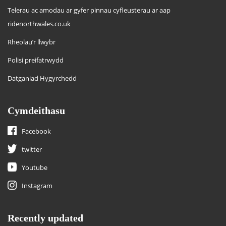
Telerau ac amodau ar gyfer pinnau cyfleusterau ar aap
ridenorthwales.co.uk
Rheolau’r llwybr
Polisi preifatrwydd
Datganiad Hygyrchedd
Cymdeithasu
Facebook
twitter
Youtube
Instagram
Recently updated