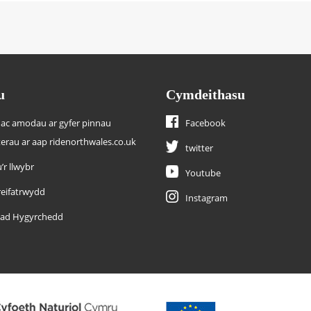
u
Cymdeithasu
 ac amodau ar gyfer pinnau
Facebook
terau ar aap ridenorthwales.co.uk
twitter
’r llwybr
Youtube
preifatrwydd
Instagram
iad Hygyrchedd