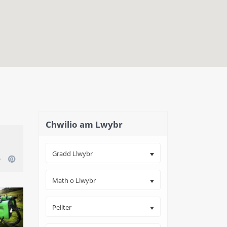
close map
Chwilio am Lwybr
Gradd Llwybr
Math o Llwybr
Pellter