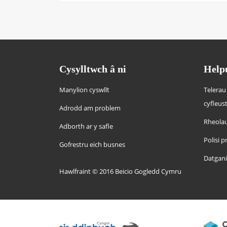
Cysylltwch â ni
Help
Manylion cyswllt
Telerau
cyfleus
Adrodd am problem
Rheolau
Adborth ar y safle
Polisi 
Gofrestru eich busnes
Datgan
Hawlfraint © 2016 Beicio Gogledd Cymru