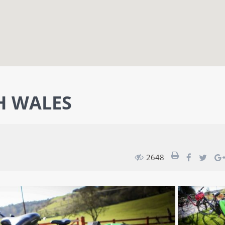
H WALES
2648