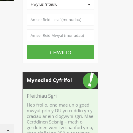
Hwylus i’r teulu
CHWILIO
Mynediad Cyfrifol
Ffeithiau Sgri
Heb frolio, ond mae un o goed
mwyaf prin y DU yn cuddio yn y
craciau ar ein clogwyni sgri. Mae
Cerddinen Seisnig – math o
gerddinen wen i’w chanfod yma,